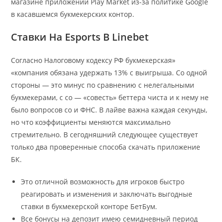
магазине приложений Play Market из-за политике Google
в касавшемся букмекерских контор.
Ставки На Esports В Linebet
Согласно Налоговому кодексу РФ букмекерская»
«компания обязана удержать 13% с выигрыша. Со одной
стороны — это минус по сравнению с нелегальными
букмекерами, с со — «совесть» беттера чиста и к нему не
было вопросов со и ФНС. В лайве важна каждая секунды,
но что коэффициенты меняются максимально
стремительно. В сегодняшний следующее существует
только два проверенные способа скачать приложение
БК.
Это отличной возможность для игроков быстро
реагировать и изменения и заключать выгодные
ставки в букмекерской конторе БетБум.
Все бонусы на депозит имею семидневный период