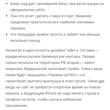
Бонус-код дает чрезмерное бонус при регистрации на
официальном сайте.
Тем, кто хочет сделать ставку в спорт, букмекер
предложил практически все наиболее значимые
турниры.
Эта процедура крайне проста, а займёт она меньше
несколько секунд.
Несмотря в идентичность дизайна 1xBet и 1хСтавка —
юридически разные букмекерские конторы. Первая
только легальна на территории РФ, вторая — имеет
лицензию Федеральной налоговой службы. Только ваши
права будет защищены «Первым ЦУПИС», что
гарантирует выплату выигрыша в этом случае. Также ддя
входа на сайт не требуется потратили время на поиски
зеркала, а владельцам iPhone не надо менять страну в
профиле на Кипр, чтобы скачать мобильное
приложение.