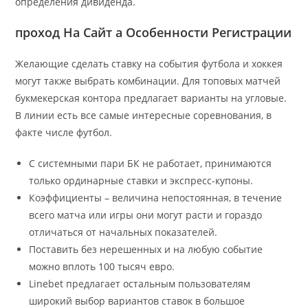
определения дивиденда.
проход На Сайт а Особенности Регистрации
Желающие сделать ставку на события футбола и хоккея
могут также выбрать комбинации. Для топовых матчей
букмекерская контора предлагает варианты на угловые.
В линии есть все самые интересные соревнования, в
факте числе футбол.
С системными пари БК не работает, принимаются
только ординарные ставки и экспресс-купоны.
Коэффициенты – величина непостоянная, в течение
всего матча или игры они могут расти и гораздо
отличаться от начальных показателей.
Поставить без нерешенных и на любую событие
можно вплоть 100 тысяч евро.
Linebet предлагает остальным пользователям
широкий выбор вариантов ставок в большое