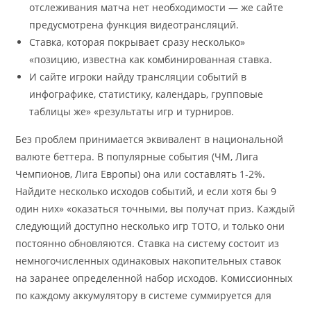
отслеживания матча нет необходимости — же сайте
предусмотрена функция видеотрансляций.
Ставка, которая покрывает сразу несколько»
«позицию, известна как комбинированная ставка.
И сайте игроки найду трансляции событий в
инфографике, статистику, календарь, групповые
таблицы же» «результаты игр и турниров.
Без проблем принимается эквивалент в национальной
валюте беттера. В популярные события (ЧМ, Лига
Чемпионов, Лига Европы) она или составлять 1-2%.
Найдите несколько исходов событий, и если хотя бы 9
один них» «оказаться точными, вы получат приз. Каждый
следующий доступно несколько игр TOTO, и только они
постоянно обновляются. Ставка на систему состоит из
немногочисленных одинаковых накопительных ставок
на заранее определенной набор исходов. Комиссионных
по каждому аккумулятору в системе суммируется для