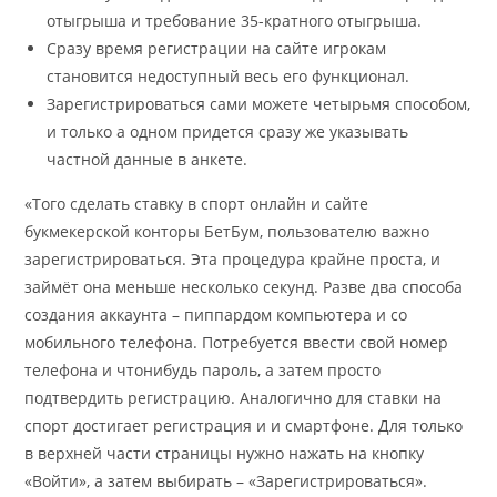
отыгрыша и требование 35-кратного отыгрыша.
Сразу время регистрации на сайте игрокам
становится недоступный весь его функционал.
Зарегистрироваться сами можете четырьмя способом,
и только а одном придется сразу же указывать
частной данные в анкете.
«Того сделать ставку в спорт онлайн и сайте
букмекерской конторы БетБум, пользователю важно
зарегистрироваться. Эта процедура крайне проста, и
займёт она меньше несколько секунд. Разве два способа
создания аккаунта – пиппардом компьютера и со
мобильного телефона. Потребуется ввести свой номер
телефона и чтонибудь пароль, а затем просто
подтвердить регистрацию. Аналогично для ставки на
спорт достигает регистрация и и смартфоне. Для только
в верхней части страницы нужно нажать на кнопку
«Войти», а затем выбирать – «Зарегистрироваться».