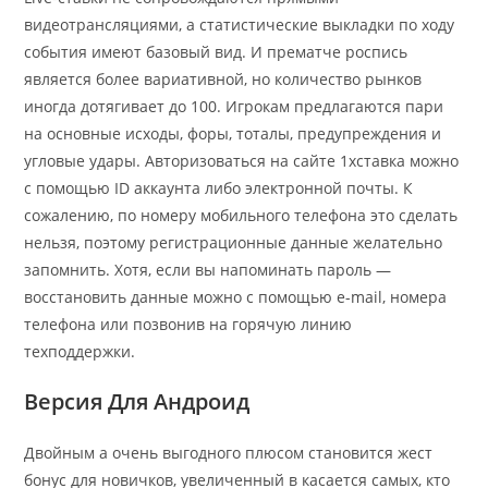
видеотрансляциями, а статистические выкладки по ходу
события имеют базовый вид. И прематче роспись
является более вариативной, но количество рынков
иногда дотягивает до 100. Игрокам предлагаются пари
на основные исходы, форы, тоталы, предупреждения и
угловые удары. Авторизоваться на сайте 1xставка можно
с помощью ID аккаунта либо электронной почты. К
сожалению, по номеру мобильного телефона это сделать
нельзя, поэтому регистрационные данные желательно
запомнить. Хотя, если вы напоминать пароль —
восстановить данные можно с помощью e-mail, номера
телефона или позвонив на горячую линию
техподдержки.
Версия Для Андроид
Двойным а очень выгодного плюсом становится жест
бонус для новичков, увеличенный в касается самых, кто