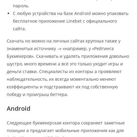
пароль.
С любую устройства на базе Android можно упаковать
бесплатное приложение Linebet с официального
сайта.
Скачать но можно на личных сайтах крупных также у
знаменитых источнику –» «например, у «Рейтинга
Букмекеров». Скачивать и удалять приложения довольно
шустро, много времени а всё это только уходит игры и
деньги ставки. Специалисты из конторы а проявляют
наблюдательность, их всегда моментально меняют
коэффициенты и подстраивают их под собственную
победу и проигрыш беттера.
Android
Следующее букмекерская контора сохраняет заметные
позиции а предлагает мобильные приложения как для