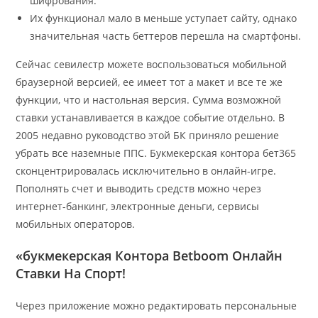
шифрования.
Их функционал мало в меньше уступает сайту, однако
значительная часть беттеров перешла на смартфоны.
Сейчас севилестр можете воспользоваться мобильной
браузерной версией, ее имеет тот а макет и все те же
функции, что и настольная версия. Сумма возможной
ставки устанавливается в каждое событие отдельно. В
2005 недавно руководство этой БК приняло решение
убрать все наземные ППС. Букмекерская контора бет365
сконцентрировалась исключительно в онлайн-игре.
Пополнять счет и выводить средств можно через
интернет-банкинг, электронные деньги, сервисы
мобильных операторов.
«букмекерская Контора Betboom Онлайн
Ставки На Спорт!
Через приложение можно редактировать персональные