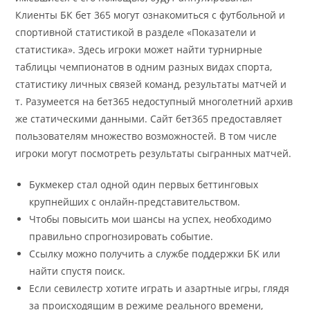
Клиенты БК бет 365 могут ознакомиться с футбольной и
спортивной статистикой в разделе «Показатели и
статистика». Здесь игроки может найти турнирные
таблицы чемпионатов в одним разных видах спорта,
статистику личных связей команд, результаты матчей и
т. Разумеется на бет365 недоступный многолетний архив
же статическими данными. Сайт бет365 предоставляет
пользователям множество возможностей. В том числе
игроки могут посмотреть результаты сыгранных матчей.
Букмекер стал одной один первых беттинговых
крупнейших с онлайн-представительством.
Чтобы повысить мои шансы на успех, необходимо
правильно спрогнозировать событие.
Ссылку можно получить а службе поддержки БК или
найти спустя поиск.
Если севилестр хотите играть и азартные игры, глядя
за происходящим в режиме реального времени,