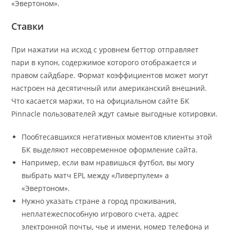
«Эвертоном».
Ставки
При нажатии на исход с уровнем беттор отправляет
пари в купон, содержимое которого отображается и
правом сайдбаре. Формат коэффициентов может могут
настроен на десятичный или американский внешний.
Что касается маржи, то на официальном сайте БК
Pinnacle пользователей ждут самые выгодные котировки.
Пообтесавшихся негативных моментов клиенты этой
БК выделяют несовременное оформление сайта.
Например, если вам нравишься футбол, вы могу
выбрать матч EPL между «Ливерпулем» а
«Эвертоном».
Нужно указать стране а город проживания,
неплатежеспособную игрового счета, адрес
электронной почты, чье и имени, номер телефона и