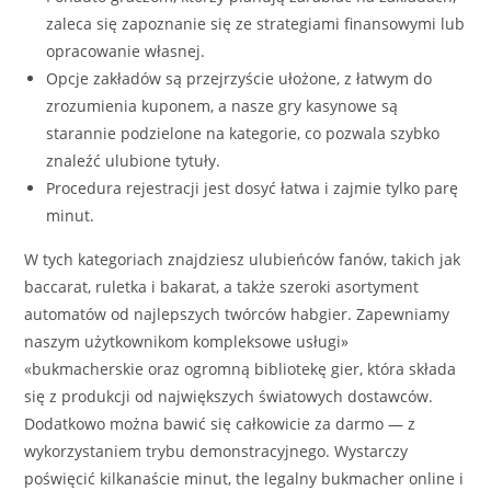
zaleca się zapoznanie się ze strategiami finansowymi lub
opracowanie własnej.
Opcje zakładów są przejrzyście ułożone, z łatwym do
zrozumienia kuponem, a nasze gry kasynowe są
starannie podzielone na kategorie, co pozwala szybko
znaleźć ulubione tytuły.
Procedura rejestracji jest dosyć łatwa i zajmie tylko parę
minut.
W tych kategoriach znajdziesz ulubieńców fanów, takich jak
baccarat, ruletka i bakarat, a także szeroki asortyment
automatów od najlepszych twórców habgier. Zapewniamy
naszym użytkownikom kompleksowe usługi»
«bukmacherskie oraz ogromną bibliotekę gier, która składa
się z produkcji od największych światowych dostawców.
Dodatkowo można bawić się całkowicie za darmo — z
wykorzystaniem trybu demonstracyjnego. Wystarczy
poświęcić kilkanaście minut, the legalny bukmacher online i