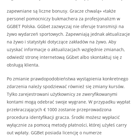
zapewniane są liczne bonusy. Gracze chwalą» «także
personel pomocniczy bukmachera za profesjonalizm w
GGBET Polska. GGbet zazwyczaj nie oferuje transmisji na
żywo wydarzeń sportowych. Zapewniają jednak aktualizacje
na żywo i statystyki dotyczące zakładów na żywo. Aby
uzyskać informacje o aktualizacjach względnie zmianach,
odwiedź stronę internetową GGbet albo skontaktuj się z
obsługą klienta.
Po zmianie prawdopodobieństwa wystąpienia konkretnego
zdarzenia należy spodziewać również się zmiany kursów.
Tylko zarejestrowani użytkownicy ze zweryfikowanymi
kontami mogą odebrać swoje wygrane. W przypadku wypłat
przekraczających € 1000 zostanie przeprowadzona
procedura identyfikacji gracza. Środki możesz wypłacić
wyłącznie za pomocą metody płatności, której użyłeś carry
out wpłaty. GGBet posiada licencję o numerze