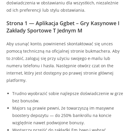
doświadczenia w obstawianiu dla wszystkich, niezależnie
od ich preferencji lub stylu obstawiania.
Strona 1 — Aplikacja Ggbet – Gry Kasynowe I
Zakłady Sportowe T Jednym M
Aby usunąć konto, powinieneś skontaktować się unces
pomocą techniczną na oficjalnej stronie bukmachera. Aby
to zrobić, zaloguj się przy użyciu swojego e-mailu lub
numeru telefonu i hasła. Następnie otwórz czat on the
internet, który jest dostępny po prawej stronie głównej
platformy.
Trudno wyobrazić sobie najlepsze doświadczenie w grze
bez bonusów.
Majors są prawie pewni, że towarzyszą im masywne
boostery depozytu — do 250% bankrollu na koncie
względnie nawet podwojone bonusy.
Wystarczy przejść do zakładki Em żywo i wybrać