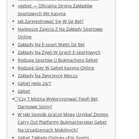
«ggbet — Oficjalna Strona Zakładów
Sportowych We Kasyna
Jak Zarejestrować Się W Gg Bet?
Najlepsze Zajecia Z Na Zakłady Sportowe
Online
Zakłady Na E-sport Watts Gg Bet
Zakłady Na Żywo W Grach E-sportowych
Rodzaje Sportów U Bukmachera Ggbet
Rodzaje Gier W Ggbet Kasyno Online
Zakłady Na Zwycięzcę Meczu
Ggbet Help 24/7
Ggbet
⃣ Czy T Można Wykorzystywać Fjeofj Bet
Darmowe Spiny?
W Jaki Sposób Gracze Mogą Uzyskać Dostęp
Carry Out Platformy Bukmacherskiej Ggbet
Na Urządzeniach Mobilnych?
Ggbet Zakłady Online» «Em Sporty