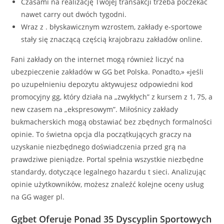
Czasami na realizację Twojej transakcji trzeba poczekać
nawet carry out dwóch tygodni.
Wraz z . błyskawicznym wzrostem, zakłady e-sportowe
stały się znaczącą częścią krajobrazu zakładów online.
Fani zakłady on the internet mogą również liczyć na
ubezpieczenie zakładów w GG bet Polska. Ponadto,» «jeśli
po uzupełnieniu depozytu aktywujesz odpowiedni kod
promocyjny gg, który działa na „zwykłych” z kursem z 1, 75, a
new czasem na „ekspresowym”. Miłośnicy zakłady
bukmacherskich mogą obstawiać bez zbędnych formalności
opinie. To świetna opcja dla początkujących graczy na
uzyskanie niezbędnego doświadczenia przed grą na
prawdziwe pieniądze. Portal spełnia wszystkie niezbędne
standardy, dotyczące legalnego hazardu t sieci. Analizując
opinie użytkowników, możesz znaleźć kolejne oceny usług
na GG wager pl.
Ggbet Oferuje Ponad 35 Dyscyplin Sportowych