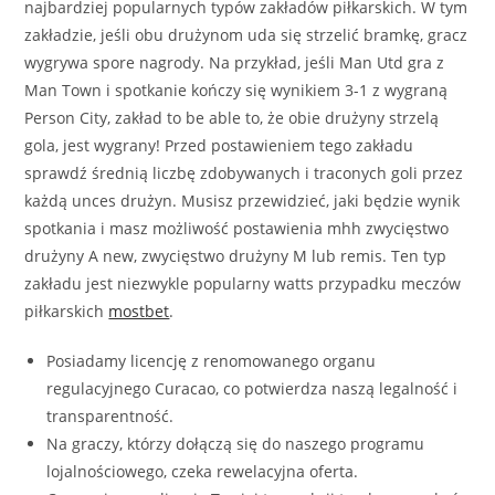
najbardziej popularnych typów zakładów piłkarskich. W tym
zakładzie, jeśli obu drużynom uda się strzelić bramkę, gracz
wygrywa spore nagrody. Na przykład, jeśli Man Utd gra z
Man Town i spotkanie kończy się wynikiem 3-1 z wygraną
Person City, zakład to be able to, że obie drużyny strzelą
gola, jest wygrany! Przed postawieniem tego zakładu
sprawdź średnią liczbę zdobywanych i traconych goli przez
każdą unces drużyn. Musisz przewidzieć, jaki będzie wynik
spotkania i masz możliwość postawienia mhh zwycięstwo
drużyny A new, zwycięstwo drużyny M lub remis. Ten typ
zakładu jest niezwykle popularny watts przypadku meczów
piłkarskich
mostbet
.
Posiadamy licencję z renomowanego organu
regulacyjnego Curacao, co potwierdza naszą legalność i
transparentność.
Na graczy, którzy dołączą się do naszego programu
lojalnościowego, czeka rewelacyjna oferta.