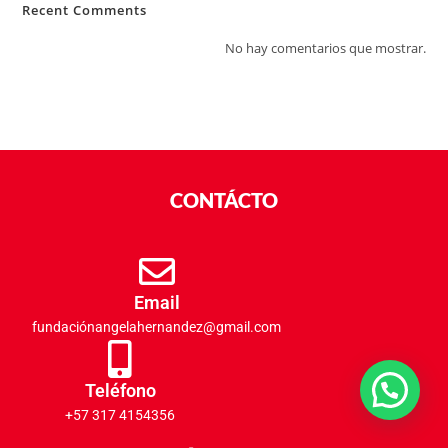
Recent Comments
No hay comentarios que mostrar.
CONTÁCTO
Email
fundaciónangelahernandez@gmail.com
Teléfono
+57 317 4154356