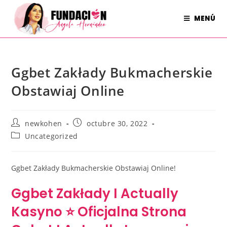
MENÚ
Ggbet Zakłady Bukmacherskie
Obstawiaj Online
newkohen
octubre 30, 2022
Uncategorized
Ggbet Zakłady Bukmacherskie Obstawiaj Online!
Ggbet Zakłady I Actually
Kasyno ⭐ Oficjalna Strona