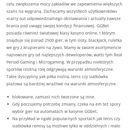
celu zwiększenia mocy zakładów we zapewnienia większych
szans na wygraną. Zachęcamy wszystkich użytkowników»
«carry out odpowiedzialnego obstawiania i actually zawsze
brania pod uwagę swojej kondycji finansowej. GGBet
posiada również światowej klasy kasyno online, t którym
znajduje się ponad 2500 gier, w tym sloty, blackjack, ruletka
we gry z krupierami na żywo. Mamy w swoim asortymencie
najnowsze gry od najlepszych deweloperów, watts tym Real
Period Gaming i Microgaming. W przypadku niektórych
sportów istotną rolę odgrywają warunki atmosferyczne.
Takie dyscypliny yak piłka nożna, tenis czy siatkówka
plażowa są bardziej wrażliwe na warunki atmosferyczne.
blokowane, zamiast nich tworzone są inne.
Gdy poczujemy potrzebę zmiany, czeka na em też spory
wybór gier na automatach w kasynie GGbet.
Na przykład w ngakl popularnych sportach jak tenis czy
siatkówka remisy są możliwe tylko w oddzielnych i mało