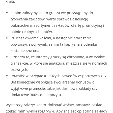
kraju.
Zanim założymy konto gracza we przystąpimy do
typowania zakładów, warto sprawdzić licencję
bukmachera, asortyment zakładów, ofertę promocyjną i
opinie realnych klientów.
Rzucasz dwiema kośćmi, a następnie starasz się
powtórzyć swój wynik, zanim ta kapryśna siódemka
zostanie rzucona.
Oznacza to, że interesy graczy są chronione, a wszystkie
transakcje, w które się angażują, mieszczą się w normach
prawnych.
Również w przypadku dużych zawodów eSportowych GG
Bet koniecznie wzbogaca swój arsenał bonusów o
wyjątkowe promocje, takie jak darmowe zakłady czy
dodatkowe 300% do depozytu.
Wystarczy założyć konto, dokonać wpłaty, postawić zakład
czekać mhh wyniki rozgrywki. Aby znaleźć opłacalne zakłady