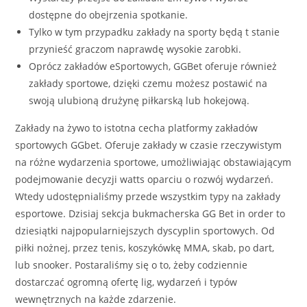
dostępne do obejrzenia spotkanie.
Tylko w tym przypadku zakłady na sporty będą t stanie
przynieść graczom naprawdę wysokie zarobki.
Oprócz zakładów eSportowych, GGBet oferuje również
zakłady sportowe, dzięki czemu możesz postawić na
swoją ulubioną drużynę piłkarską lub hokejową.
Zakłady na żywo to istotna cecha platformy zakładów
sportowych GGbet. Oferuje zakłady w czasie rzeczywistym
na różne wydarzenia sportowe, umożliwiając obstawiającym
podejmowanie decyzji watts oparciu o rozwój wydarzeń.
Wtedy udostępnialiśmy przede wszystkim typy na zakłady
esportowe. Dzisiaj sekcja bukmacherska GG Bet in order to
dziesiątki najpopularniejszych dyscyplin sportowych. Od
piłki nożnej, przez tenis, koszykówkę MMA, skab, po dart,
lub snooker. Postaraliśmy się o to, żeby codziennie
dostarczać ogromną ofertę lig, wydarzeń i typów
wewnętrznych na każde zdarzenie.