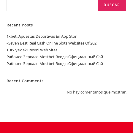
BUSCAR
Recent Posts
‎1xbet: Apuestas Deportivas En App Stor
«Seven Best Real Cash Online Slots Websites Of 202
Türkiye’deki Resmi Web Sites
Рабочее Зеркало Mostbet Вход в Официальный Сай
Рабочее Зеркало Mostbet Вход в Официальный Сай
Recent Comments
No hay comentarios que mostrar.