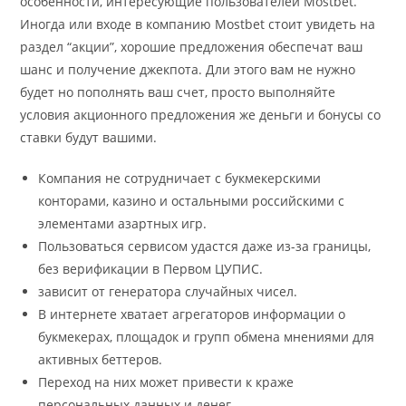
особенности, интересующие пользователей Mostbet.
Иногда или входе в компанию Mostbet стоит увидеть на
раздел “акции”, хорошие предложения обеспечат ваш
шанс и получение джекпота. Дли этого вам не нужно
будет но пополнять ваш счет, просто выполняйте
условия акционного предложения же деньги и бонусы со
ставки будут вашими.
Компания не сотрудничает с букмекерскими
конторами, казино и остальными российскими с
элементами азартных игр.
Пользоваться сервисом удастся даже из-за границы,
без верификации в Первом ЦУПИС.
зависит от генератора случайных чисел.
В интернете хватает агрегаторов информации о
букмекерах, площадок и групп обмена мнениями для
активных беттеров.
Переход на них может привести к краже
персональных данных и денег.