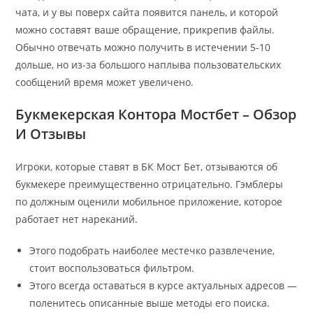
чата, и у вы поверх сайта появится панель, и которой
можно составят ваше обращение, прикрепив файлы.
Обычно отвечать можно получить в истечении 5-10
дольше, но из-за большого наплыва пользовательских
сообщений время может увеличено.
Букмекерская Контора Мостбет – Обзор
И Отзывы
Игроки, которые ставят в БК Мост Бет, отзываются об
букмекере преимущественно отрицательно. Гэмблеры
по должным оценили мобильное приложение, которое
работает нет нареканий.
Этого подобрать наиболее местечко развлечение,
стоит воспользоваться фильтром.
Этого всегда оставаться в курсе актуальных адресов —
поленитесь описанные выше методы его поиска.