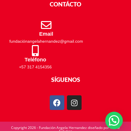
CONTÁCTO
Email
fundaciónangelahernandez@gmail.com
Teléfono
+57 317 4154356
SÍGUENOS
Copyright 2026 - Fundación Angela Hernandez diseñado por
Tekne