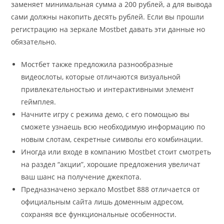
заменяет минимальная сумма а 200 рублей, а для вывода
сами должны накопить десять рублей. Если вы прошли
регистрацию на зеркале Mostbet давать эти данные но
обязательно.
Мостбет также предложила разнообразные
видеослоты, которые отличаются визуальной
привлекательностью и интерактивными элемент
геймплея.
Начните игру с режима демо, с его помощью вы
сможете узнаешь всю необходимую информацию по
новым слотам, секретные символы его комбинации.
Иногда или входе в компанию Mostbet стоит смотреть
на раздел “акции”, хорошие предложения увеличат
ваш шанс на получение джекпота.
Предназначено зеркало Mostbet 888 отличается от
официальным сайта лишь доменным адресом,
сохраняя все функциональные особенности.