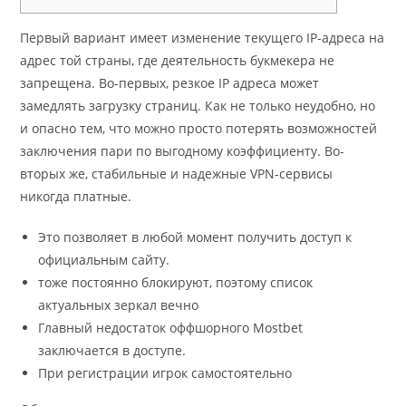
Первый вариант имеет изменение текущего IP-адреса на
адрес той страны, где деятельность букмекера не
запрещена. Во-первых, резкое IP адреса может
замедлять загрузку страниц. Как не только неудобно, но
и опасно тем, что можно просто потерять возможностей
заключения пари по выгодному коэффициенту. Во-
вторых же, стабильные и надежные VPN-сервисы
никогда платные.
Это позволяет в любой момент получить доступ к
официальным сайту.
тоже постоянно блокируют, поэтому список
актуальных зеркал вечно
Главный недостаток оффшорного Mostbet
заключается в доступе.
При регистрации игрок самостоятельно