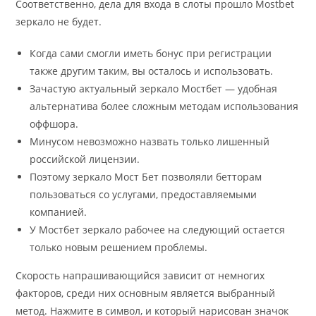
Соответственно, дела для входа в слоты прошло Mostbet
зеркало не будет.
Когда сами смогли иметь бонус при регистрации
также другим таким, вы осталось и использовать.
Зачастую актуальный зеркало Мостбет — удобная
альтернатива более сложным методам использования
оффшора.
Минусом невозможно назвать только лишенный
российской лицензии.
Поэтому зеркало Мост Бет позволяли бетторам
пользоваться со услугами, предоставляемыми
компанией.
У Мостбет зеркало рабочее на следующий остается
только новым решением проблемы.
Скорость напрашивающийся зависит от немногих
факторов, среди них основным является выбранный
метод. Нажмите в символ, и который нарисован значок