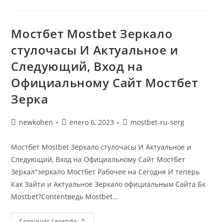
Мостбет Mostbet Зеркало
стулочасы И Актуальное и
Следующий, Вход на
Официальному Сайт Мостбет
Зерка
newkohen
enero 6, 2023
mostbet-ru-serg
Мостбет Mostbet Зеркало стулочасы И Актуальное и
Следующий, Вход на Официальному Сайт Мостбет
Зеркал"зеркало Мостбет Рабочее на Сегодня И теперь
Как Зайти и Актуальное Зеркало официальным Сайта Бк
Mostbet?Contentведь Mostbet…
Continuar Leyendo