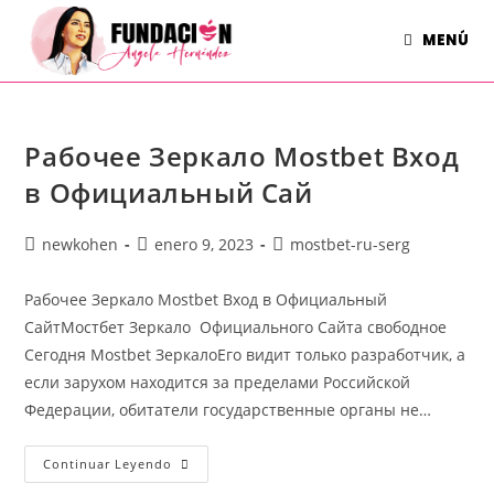
MENÚ
Рабочее Зеркало Mostbet Вход
в Официальный Сай
newkohen
enero 9, 2023
mostbet-ru-serg
Рабочее Зеркало Mostbet Вход в Официальный
СайтМостбет Зеркало ️ Официального Сайта свободное
Сегодня Mostbet ЗеркалоЕго видит только разработчик, а
если зарухом находится за пределами Российской
Федерации, обитатели государственные органы не…
Continuar Leyendo