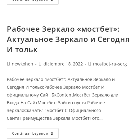
Рабочее Зеркало «мостбет»:
Актуальное Зеркало и Сегодня
И тольк
newkohen
diciembre 18, 2022
mostbet-ru-serg
Рабочее Зеркало "мостбет": Актуальное Зеркало и
Сегодня И толькоРабочее Зеркало Мостбет И
официальному Сайт БкContentМостбет Зеркало дли
Входа На СайтМостбет: Зайти спустя Рабочее
ЗеркалоСкачать" "мостбет С Официального
СайтаПреимущества Зеркала МостбетТото…
Continuar Leyendo