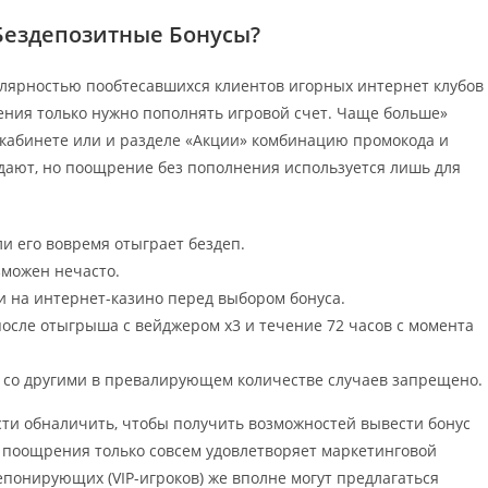
Бездепозитные Бонусы?
лярностью пообтесавшихся клиентов игорных интернет клубов
чения только нужно пополнять игровой счет. Чаще больше»
 кабинете или и разделе «Акции» комбинацию промокода и
дают, но поощрение без пополнения используется лишь для
ли его вовремя отыграет бездеп.
зможен нечасто.
и на интернет-казино перед выбором бонуса.
после отыгрыша с вейджером х3 и течение 72 часов с момента
со другими в превалирующем количестве случаев запрещено.
сти обналичить, чтобы получить возможностей вывести бонус
ид поощрения только совсем удовлетворяет маркетинговой
епонирующих (VIP-игроков) же вполне могут предлагаться