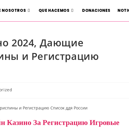
E NOSOTROS
QUE HACEMOS
DONACIONES
NOTI
о 2024, Дающие
ины и Регистрацию
orized
испины и Регистрацию Список ддя России
н Казино За Регистрацию Игровые