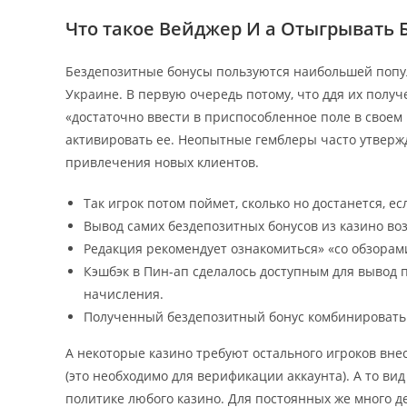
Что такое Вейджер И а Отыгрывать 
Бездепозитные бонусы пользуются наибольшей попу
Украине. В первую очередь потому, что ддя их полу
«достаточно ввести в приспособленное поле в своем
активировать ее. Неопытные гемблеры часто утверж
привлечения новых клиентов.
Так игрок потом поймет, сколько но достанется, ес
Вывод самих бездепозитных бонусов из казино во
Редакция рекомендует ознакомиться» «со обзорам
Кэшбэк в Пин-ап сделалось доступным для вывод 
начисления.
Полученный бездепозитный бонус комбинировать 
А некоторые казино требуют остального игроков вне
(это необходимо для верификации аккаунта). А то в
политике любого казино. Для постоянных же много д