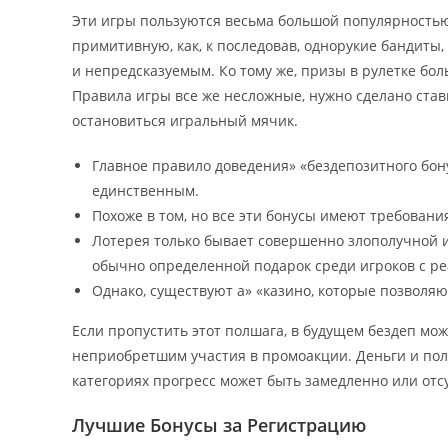
Эти игры пользуются весьма большой популярностью
примитивную, как, к последовав, однорукие бандиты
и непредсказуемым. Ко тому же, призы в рулетке бол
Правила игры все же несложные, нужно сделано ставк
остановиться игральный мячик.
Главное правило доведения» «бездепозитного бон
единственным.
Похоже в том, но все эти бонусы имеют требования 
Лотерея только бывает совершенно злополучной 
обычно определенной подарок среди игроков с р
Однако, существуют а» «казино, которые позволя
Если пропустить этот полшага, в будущем бездеп мо
неприобретшим участия в промоакции. Деньги и пол
категориях прогресс может быть замедленно или отсу
Лучшие Бонусы за Регистрацию