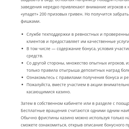
заведения нередко привлекают внимание игроков к 
«упадет» 200 призовых гривен. Но получится забрат
фишками.
Службе техподдержки в ревностных и проверенны
клиентов и предоставляет им качественные услуги
В том числе — содержание бонуса, условия участи
средств.
Со другой стороны, множество опытных игроков, и
только правила отыгрыша депозитных наград боле
Ознакомьтесь с правилами получения бонуса и р
Пожалуйста, вместе участием в акции внимательн
касающимися казино.
Затем в собственном кабинете или в разделе с поощ
Бесплатные вращения считаются одними одним наиб
Обычно фриспины казино можно используя только на
сможете ознакомиться, открыв описание бонусного 