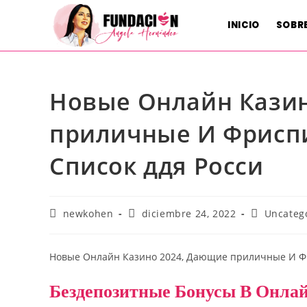
Ir
al
INICIO
SOBR
contenido
Новые Онлайн Казин
приличные И Фрисп
Список ддя Росси
Autor
Publicación
Categoría
newkohen
diciembre 24, 2022
Uncateg
de
de
de
la
la
la
entrada:
entrada:
entrada:
Новые Онлайн Казино 2024, Дающие приличные И Фр
Бездепозитные Бонусы В Онлай