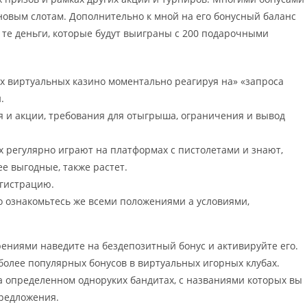
новым слотам. Дополнительно к мной на его бонусный баланс
ь те деньги, которые будут выиграны с 200 подарочными
х виртуальных казино моментально реагируя на» «запроса
.
я и акции, требования для отыгрыша, ограничения и вывод
х регулярно играют на платформах с пистолетами и знают,
е выгодные, также растет.
егистрацию.
о ознакомьтесь же всеми положениями а условиями,
рениями наведите на бездепозитный бонус и активируйте его.
олее популярных бонусов в виртуальных игорных клубах.
 определенном одноруких бандитах, с названиями которых вы
предложения.