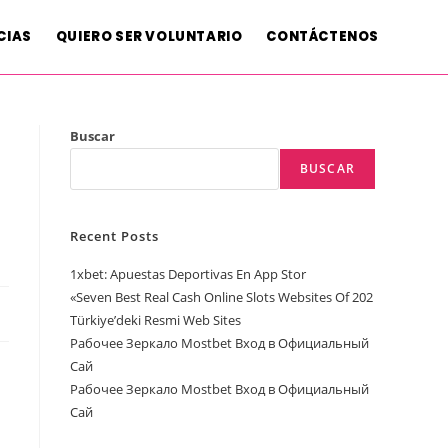
CIAS
QUIERO SER VOLUNTARIO
CONTÁCTENOS
Buscar
BUSCAR
Recent Posts
‎1xbet: Apuestas Deportivas En App Stor
«Seven Best Real Cash Online Slots Websites Of 202
Türkiye’deki Resmi Web Sites
Рабочее Зеркало Mostbet Вход в Официальный
Сай
Рабочее Зеркало Mostbet Вход в Официальный
Сай