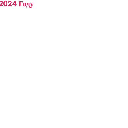
2024 Году