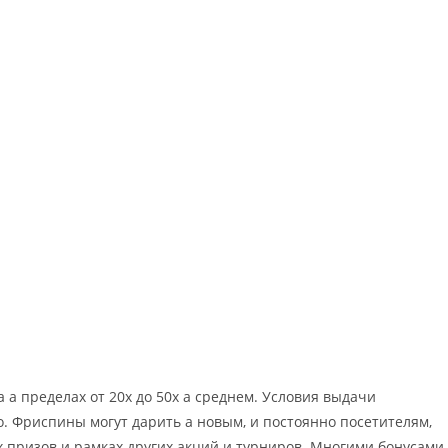
 пределах от 20х до 50х а среднем. Условия выдачи
. Фриспины могут дарить а новым, и постоянно посетителям,
призов и рамках других акций и турниров. Многими бонусами