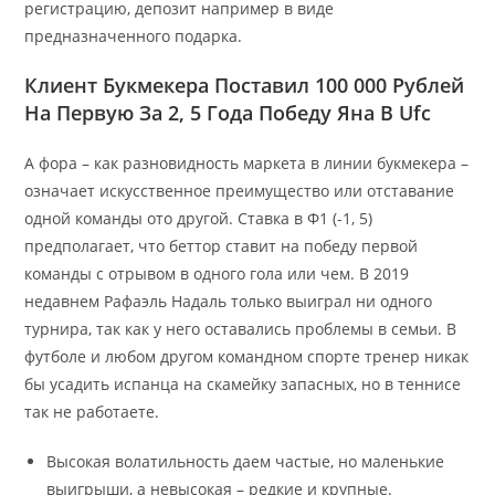
регистрацию, депозит например в виде
предназначенного подарка.
Клиент Букмекера Поставил 100 000 Рублей
На Первую За 2, 5 Года Победу Яна В Ufc
А фора – как разновидность маркета в линии букмекера –
означает искусственное преимущество или отставание
одной команды ото другой. Ставка в Ф1 (-1, 5)
предполагает, что беттор ставит на победу первой
команды с отрывом в одного гола или чем. В 2019
недавнем Рафаэль Надаль только выиграл ни одного
турнира, так как у него оставались проблемы в семьи. В
футболе и любом другом командном спорте тренер никак
бы усадить испанца на скамейку запасных, но в теннисе
так не работаете.
Высокая волатильность даем частые, но маленькие
выигрыши, а невысокая – редкие и крупные.