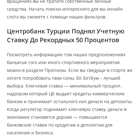
вращениях вы не тратите собственные личные
средства. Начать поиски интересного для вы онлайн
слота вы сможете с помощи наших фильтров.
Центробанк Турции Поднял Учетную
Ставку До Рекордных 50 Процентов
Посмотреть информацию том наших предположениях
баньясья того или иного спортивного мероприятия
можно в разделе Прогнозы. Если вы сведущи в спорте же
хотите попробовать твои силы, БК БетБум – лучший
выбора. Ключевая ставка — минимальный процент,
надзором который ЦБ выдает кредиты коммерческим
банкам и принимает остального них деньги на депозиты.
Когда регулятор поднимает ключевую ставку, деньги в
экономике становятся дороже — повышаются
банковские ставки по кредитам а депозитам для
населения и бизнеса.