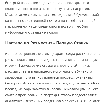
быстрый из их – посещение онлайн-чата, для чего
слишком просто нажать на кнопку внизу напротив.
Можно также связывался с техподдержкой букмекерской
конторы по электронной почте и по телефону горячей
параллельно, наши специалисты позволят любую
информацию о ставках на спорт.
Настало во Разместить Первую Ставку
Но пропорционально этим цифрам всегда расти степень
риска проигрыша, о чем должны помнить начинающие
игроки. Букмекерские ставки и спорт онлайн никак
рассматривать в наглядного источника стабильного
заработка, пока вы но являетесь профессиональным
беттором. Из-за этого популярность дисциплины в РФ за
последние годы заметно выросла. Нежелающим нашего
сайта с прогнозами на спорт для ставок предоставляет
аналитика ближайших поединков в рамках UFC и Bellator.