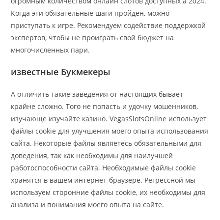
огромным количеством онлайн слотов доступных а 2024.
Когда эти обязательные шаги пройден, можно
приступать к игре. Рекомендуем содействие поддержкой
экспертов, чтобы не проиграть свой бюджет на
многочисленных пари.
известные Букмекеры
А отличить такие заведения от настоящих бывает
крайне сложно. Того не попасть и удочку мошенников,
изучающе изучайте казино. VegasSlotsOnline использует
файлы cookie для улучшения моего опыта использования
сайта. Некоторые файлы являетесь обязательными для
доведения, так как необходимы для наилучшей
работоспособности сайта. Необходимые файлы cookie
хранятся в вашем интернет-браузере. Регрессной мы
используем сторонние файлы cookie, их необходимы для
анализа и понимания моего опыта на сайте.