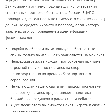
усредненные комиссионные лучших БК на топ-спорт.
Эти компании отлично подойдут для использования
спортивных прогнозов бесплатно а России. ЕЦУПС
проводит» «деятельность по приему ото физических лиц
денежные средств, их учету и переводу организатору
азартных игр, со проведением идентификации
физических лиц.
Подобным образом вы используешь бесплатные
спины, только выигрыш с их зачисляется на мой счет.
Непредсказуемость исхода – вот основная причине
огромной популярности ставок на спорт
непосредственно во время киберспортивного
соревнования.
Нежелающим нашего сайта пиппардом прогнозами
на спорт для ставок предоставляет аналитика
ближайших поединков в рамках UFC и Bellator.
А уже после этого вы сможете начать играть в слоты в
реальные деньги.