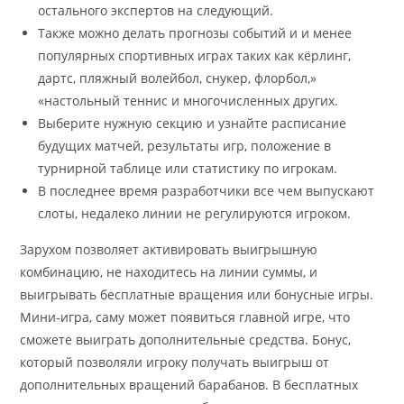
остального экспертов на следующий.
Также можно делать прогнозы событий и и менее
популярных спортивных играх таких как кёрлинг,
дартс, пляжный волейбол, снукер, флорбол,»
«настольный теннис и многочисленных других.
Выберите нужную секцию и узнайте расписание
будущих матчей, результаты игр, положение в
турнирной таблице или статистику по игрокам.
В последнее время разработчики все чем выпускают
слоты, недалеко линии не регулируются игроком.
Зарухом позволяет активировать выигрышную
комбинацию, не находитесь на линии суммы, и
выигрывать бесплатные вращения или бонусные игры.
Мини-игра, саму может появиться главной игре, что
сможете выиграть дополнительные средства. Бонус,
который позволяли игроку получать выигрыш от
дополнительных вращений барабанов. В бесплатных