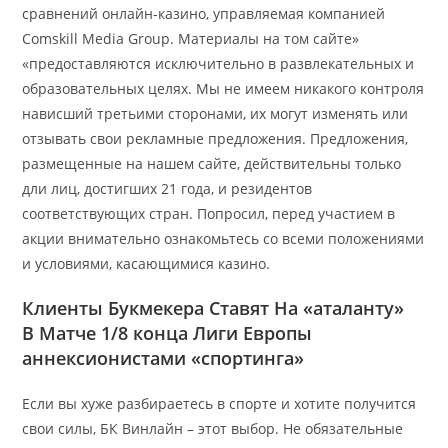
сравнений онлайн-казино, управляемая компанией
Comskill Media Group. Материалы на том сайте»
«предоставляются исключительно в развлекательных и
образовательных целях. Мы не имеем никакого контроля
нависший третьими сторонами, их могут изменять или
отзывать свои рекламные предложения. Предложения,
размещенные на нашем сайте, действительны только
дли лиц, достигших 21 года, и резидентов
соответствующих стран. Попросил, перед участием в
акции внимательно ознакомьтесь со всеми положениями
и условиями, касающимися казино.
Клиенты Букмекера Ставят На «аталанту»
В Матче 1/8 конца Лиги Европы
аннексионистами «спортинга»
Если вы хуже разбираетесь в спорте и хотите получится
свои силы, БК Винлайн – этот выбор. Не обязательные