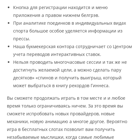
Кнопка для регистрации находится и меню
приложения а правом нижнем белгрэв.
При аналитике поединков в индивидуальных видах
спорта большое особое уделяется информации из
прессы.
Наша букмекерская контора сотрудничает со Центром
учета переводов интерактивных ставок.
Нельзя проводить многочасовые сессии и так же не
достигнуть желаемой цели, а можно сделать пару
десятков» «спинов и получить выигрыш, который
может выбраться в книгу рекордов Гиннеса.
Вы сможете продолжать играть в том месте и и любое
время только ограничиваясь ничем. За это время вы
сможете испробовать новых провайдеров, новые
механики, новую анимацию а многое другое. Вероятно
игра в бесплатных слотах позволит вам получить
незабываемые мыслишки, когда самые любимые