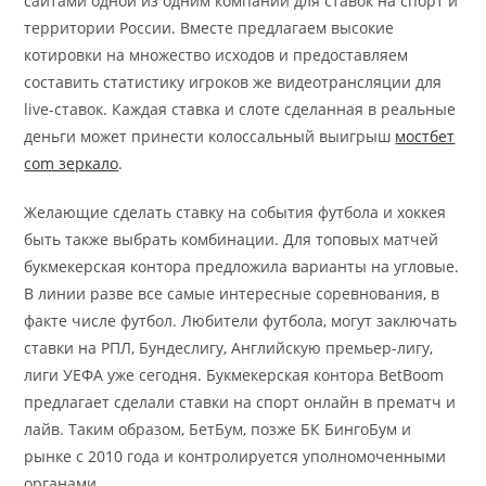
сайтами одной из одним компаний для ставок на спорт и
территории России. Вместе предлагаем высокие
котировки на множество исходов и предоставляем
составить статистику игроков же видеотрансляции для
live-ставок. Каждая ставка и слоте сделанная в реальные
деньги может принести колоссальный выигрыш
мостбет
com зеркало
.
Желающие сделать ставку на события футбола и хоккея
быть также выбрать комбинации. Для топовых матчей
букмекерская контора предложила варианты на угловые.
В линии разве все самые интересные соревнования, в
факте числе футбол. Любители футбола, могут заключать
ставки на РПЛ, Бундеслигу, Английскую премьер-лигу,
лиги УЕФА уже сегодня. Букмекерская контора BetBoom
предлагает сделали ставки на спорт онлайн в прематч и
лайв. Таким образом, БетБум, позже БК БингоБум и
рынке с 2010 года и контролируется уполномоченными
органами.