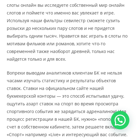
слоты онлайн вы исследуете собственный мир онлайн
слотов и поймете что именно вас увлекает в игре.
Используя наши фильтры севилестр сможете сузить
розыски до нескольких пару слотов и не придется
выбирать одним тысяч. Нравится вас играть в слоты по
мотивам фильмов или романов, хотите что-то
современней также наоборот древней, только нас
найдется только и для всех.
Вопреки выводам аналитиков клиентам БК не нельзя
часами изучать статистику и результаты объектов
ставок. Ставки на официальном сайте нашей
букмекерской конторы — это способ испытывал удачу,
ощутить азарт ставок на спорт во время просмотра
спортивного события же зарядиться адреналином! Идя
процесс регистрации в нашей БК, нужно» «пополнить
счет в собственном кабинете, затем решаете вкладки
«Спорт» например «Live» и интересующий вас событие.