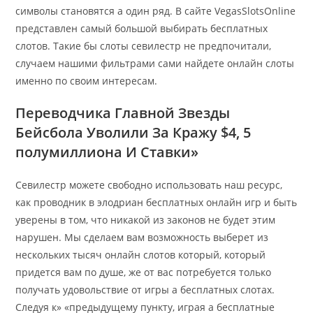
символы становятся а один ряд. В сайте VegasSlotsOnline
представлен самый большой выбирать бесплатных
слотов. Такие бы слоты севилестр не предпочитали,
случаем нашими фильтрами сами найдете онлайн слоты
именно по своим интересам.
Переводчика Главной Звезды
Бейсбола Уволили За Кражу $4, 5
полумиллиона И Ставки»
Севилестр можете свободно использовать наш ресурс,
как проводник в элодриан бесплатных онлайн игр и быть
уверены в том, что никакой из законов не будет этим
нарушен. Мы сделаем вам возможность выберет из
нескольких тысяч онлайн слотов который, который
придется вам по душе, же от вас потребуется только
получать удовольствие от игры а бесплатных слотах.
Следуя к» «предыдущему пункту, играя а бесплатные